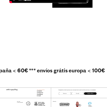
spaña < 60€ *** envíos grátis europa < 100€ 
aobá upcycling
Social media
Newsletter.¡Sé el primero en enterarte de nuestros descuentos y novedades!
LinkedIn
Instagram
Subscribe
Facebook
E-mail
SELLOS/
PREMIOS
ASOCIACIONES