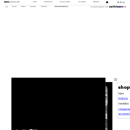
AOBÁ
AOBÁ
 UPCYCLING
C
OLECCIONES
SHOP
PROPÓSITO
TALLERES
PRENSA
earth
lovers
TODOS LOS PRODUCTOS
FASHION MADE FOR 
TOPS
BOTTONS
VESTIDOS
CHAQUETAS
ACCESORIOS
sho
tops
bottons
vestidos
chaqueta
accesori